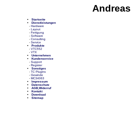
Andreas 
Startseite
Dienstleistungen
-
Hardware
-
Layout
-
Fertigung
-
Software
-
Consulting
-
Service
Produkte
-
VTC552
-
VTX
Unternehmen
Kundenservice
-
Support
-
Register
Sonstiges
-
TC Plugins
-
Gewinde
-
MC34063
Impressum
Datenschutz
AGB,Widerruf
Kontakt
Download
Sitemap